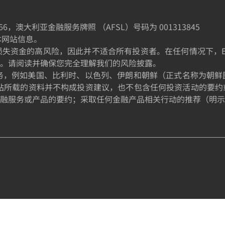
66
，澳大利亚金融服务牌照 （AFSL）号码为
001313845
制本网站信息。
金的高风险，因此并不适合所有投资者。在任何情况下，EE TRA
。请阅读并确保您完全理解我们的风险披露。
的居民提供服务，例如美国、比利时、以色列、伊朗和朝鲜（正式名称
站所载的资料并不构成投资建议，也不包含任何投资活动的要约
融服务或产品的要约；采取任何金融产品相关行动的推荐（明示