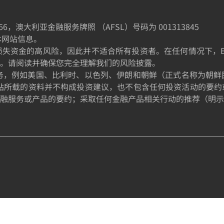
66
，澳大利亚金融服务牌照 （AFSL）号码为
001313845
制本网站信息。
金的高风险，因此并不适合所有投资者。在任何情况下，EE TRA
。请阅读并确保您完全理解我们的风险披露。
的居民提供服务，例如美国、比利时、以色列、伊朗和朝鲜（正式名称
站所载的资料并不构成投资建议，也不包含任何投资活动的要约
融服务或产品的要约；采取任何金融产品相关行动的推荐（明示